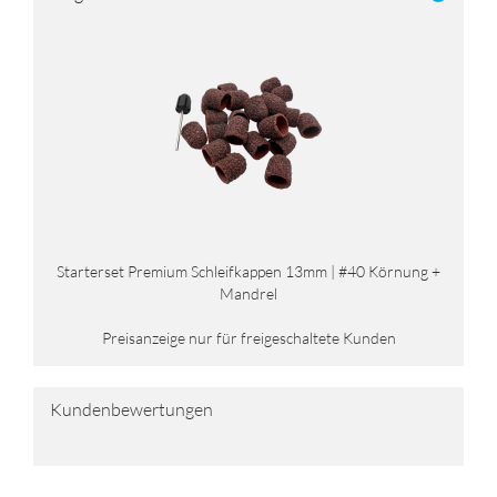
Star­ter­set Pre­mi­um Schleif­kap­pen 13mm | #40 Kör­nung +
Man­drel
Preisanzeige nur für freigeschaltete Kunden
Kundenbewertungen