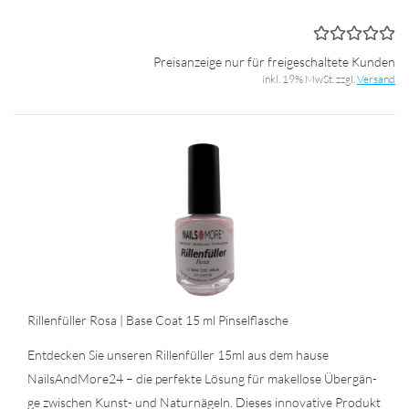
Preisanzeige nur für freigeschaltete Kunden
inkl. 19% MwSt. zzgl.
Versand
Ril­len­fül­ler Rosa | Base Coat 15 ml Pin­sel­fla­sche
Ent­de­cken Sie un­se­ren Ril­len­fül­ler 15ml aus dem hause
NailsAndMore24 – die per­fek­te Lö­sung für ma­kel­lo­se Über­gän­
ge zwi­schen Kunst-​ und Na­tur­nä­geln. Die­ses in­no­va­ti­ve Pro­dukt