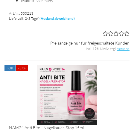
Made in Ger­ma­ny
Art.Nr.: 500213
Lieferzeit: 2-3 Tage*
(Ausland abweichend)
Preisanzeige nur für freigeschaltete Kunden
inkl. 19% MwSt. zzgl.
Versand
TOP
-57%
NAM24 Anti Bite - Nagelkauer-​​Stop 15ml