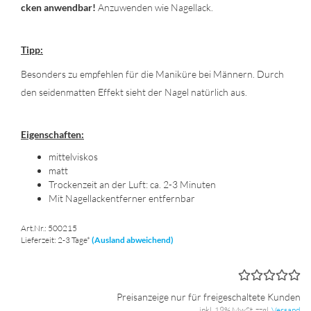
cken an­wend­bar!
An­zu­wen­den wie Na­gel­lack.
Tipp:
Be­son­ders zu emp­feh­len für die Ma­ni­kü­re bei Män­nern. Durch
den sei­den­mat­ten Ef­fekt sieht der Nagel na­tür­lich aus.
Ei­gen­schaf­ten:
mit­tel­vis­kos
matt
Tro­cken­zeit an der Luft: ca. 2-3 Mi­nu­ten
Mit Na­gel­lack­ent­fer­ner ent­fern­bar
Art.Nr.: 500215
Lieferzeit: 2-3 Tage*
(Ausland abweichend)
Preisanzeige nur für freigeschaltete Kunden
inkl. 19% MwSt. zzgl.
Versand