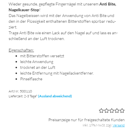
Wie­der ge­sun­de, ge­pfleg­te Fin­ger­nä­gel mit un­se­rem
Anti Bite,
Nagelkauer-​Stop
!
Das Na­gel­beis­sen wird mit der An­wen­dung von Anti Bite und
den in der Flüs­sig­keit ent­hal­te­nen Bit­ter­stof­fen spür­bar re­du­
ziert.
Trage Anti Bite wie einen Lack auf den Nagel auf und lass es an­
schlie­ßend an der Luft trock­nen.
Ei­gen­schaf­ten:
mit Bit­ter­stof­fen ver­setzt
leich­te An­wen­dung
trock­net an der Luft
leich­te Ent­fer­nung mit Na­gel­lack­ent­fer­ner.
Pin­sel­fla­sche
Art.Nr.: 500110
Lieferzeit: 2-3 Tage*
(Ausland abweichend)
Preisanzeige nur für freigeschaltete Kunden
inkl. 19% MwSt. zzgl.
Versand