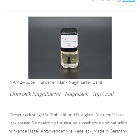
NAM24 Super Har­de­ner Klar - Na­gel­här­ter 11ml
Über­lack Na­gel­här­ter - Na­gel­lack - Top Coat
Die­ser Lack sorgt für Sta­bi­li­tät und Fes­tig­keit. Mit dem Schutz­
lack sor­gen Sie zu­sätz­lich für ge­sund aus­se­hen­de und na­tür­lich
wir­ken­de Nägel. An­zu­wen­den wie Na­gel­lack. Made in Ger­ma­ny.