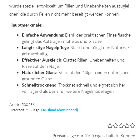
wurde spe­zi­ell ent­wi­ckelt, um Ril­len und Un­eben­hei­ten aus­zu­glei­
chen, die durch Fei­len nicht mehr be­sei­tigt wer­den kön­nen.
Haupt­merk­ma­le:
Ein­fa­che An­wen­dung
: Dank der prak­ti­schen Pin­sel­fla­sche
ge­lingt das Auf­tra­gen mü­he­los und prä­zi­se.
Lang­fris­ti­ge Na­gel­pfle­ge
: Stärkt und pflegt den Na­tur­na­
gel nach­hal­tig.
Ef­fek­ti­ver Aus­gleich
: Glät­tet Ril­len, Un­eben­hei­ten und
Risse auf dem Nagel.
Na­tür­li­cher Glanz
: Ver­leiht den Nä­geln einen na­tür­li­chen,
ge­sun­den Glanz.
Schnell­trock­nend
: Trock­net schnell und eig­net sich her­
vor­ra­gend als Basis für wei­te­re Na­gel­mo­del­la­gen.
Art.Nr.: 500238
Lieferzeit: 2-3 Tage*
(Ausland abweichend)
Preisanzeige nur für freigeschaltete Kunden