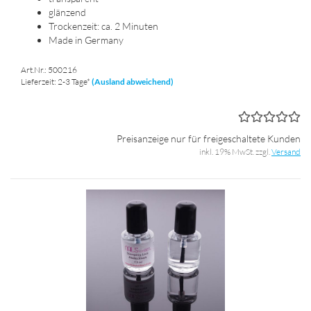
glän­zend
Tro­cken­zeit: ca. 2 Mi­nu­ten
Made in Ger­ma­ny
Art.Nr.: 500216
Lieferzeit: 2-3 Tage*
(Ausland abweichend)
Preisanzeige nur für freigeschaltete Kunden
inkl. 19% MwSt. zzgl.
Versand