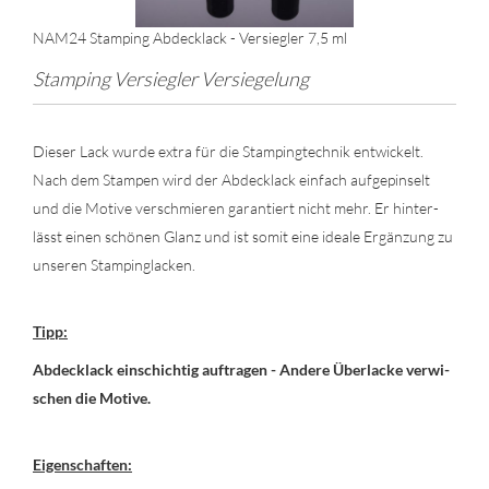
NAM24 Stam­ping Ab­deck­lack - Ver­sieg­ler 7,5 ml
Stam­ping Ver­sieg­ler Ver­sie­ge­lung
Die­ser Lack wurde extra für die Stam­ping­tech­nik ent­wi­ckelt.
Nach dem Stam­pen wird der Ab­deck­lack ein­fach auf­ge­pin­selt
und die Mo­ti­ve ver­schmie­ren ga­ran­tiert nicht mehr. Er hin­ter­
lässt einen schö­nen Glanz und ist somit eine idea­le Er­gän­zung zu
un­se­ren Stam­ping­la­cken.
Tipp:
Ab­deck­lack ein­schich­tig auf­tra­gen - An­de­re Über­la­cke ver­wi­
schen die Mo­ti­ve.
Ei­gen­schaf­ten: