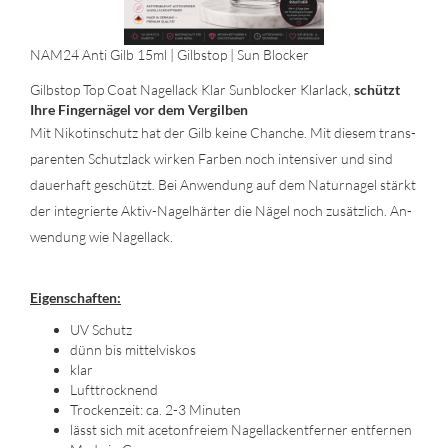
NAM24 Anti Gilb 15ml | Gilb­stop | Sun Blo­cker
Gilb­stop Top Coat Na­gel­lack Klar Sun­blo­cker Klar­lack,
schützt
Ihre Fin­ger­nä­gel vor dem Ver­gil­ben
Mit Ni­ko­tin­schutz hat der Gilb keine Chan­che. Mit die­sem trans­
pa­ren­ten Schutz­lack wir­ken Far­ben noch in­ten­si­ver und sind
dau­er­haft ge­schützt. Bei An­wen­dung auf dem Na­tur­na­gel stärkt
der in­te­grier­te Aktiv-​Nagelhärter die Nägel noch zu­sätz­lich. An­
wen­dung wie Na­gel­lack.
Ei­gen­schaf­ten:
UV Schutz
dünn bis mit­tel­vis­kos
klar
Luft­trock­nend
Tro­cken­zeit: ca. 2-3 Mi­nu­ten
lässt sich mit ace­ton­frei­em Na­gel­lack­ent­fer­ner ent­fer­nen