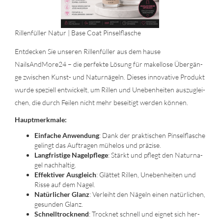
Ril­len­fül­ler Natur | Base Coat Pin­sel­fla­sche
Ent­de­cken Sie un­se­ren Ril­len­fül­ler aus dem hause
NailsAndMore24 – die per­fek­te Lö­sung für ma­kel­lo­se Über­gän­
ge zwi­schen Kunst-​ und Na­tur­nä­geln. Die­ses in­no­va­ti­ve Pro­dukt
wurde spe­zi­ell ent­wi­ckelt, um Ril­len und Un­eben­hei­ten aus­zu­glei­
chen, die durch Fei­len nicht mehr be­sei­tigt wer­den kön­nen.
Haupt­merk­ma­le:
Ein­fa­che An­wen­dung
: Dank der prak­ti­schen Pin­sel­fla­sche
ge­lingt das Auf­tra­gen mü­he­los und prä­zi­se.
Lang­fris­ti­ge Na­gel­pfle­ge
: Stärkt und pflegt den Na­tur­na­
gel nach­hal­tig.
Ef­fek­ti­ver Aus­gleich
: Glät­tet Ril­len, Un­eben­hei­ten und
Risse auf dem Nagel.
Na­tür­li­cher Glanz
: Ver­leiht den Nä­geln einen na­tür­li­chen,
ge­sun­den Glanz.
Schnell­trock­nend
: Trock­net schnell und eig­net sich her­