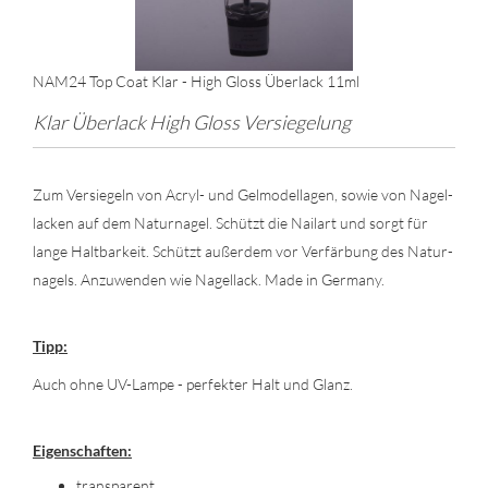
NAM24 Top Coat Klar - High Gloss Über­lack 11ml
Klar Über­lack High Gloss Ver­sie­ge­lung
Zum Ver­sie­geln von Acryl-​ und Gel­mo­del­la­gen, sowie von Na­gel­
la­cken auf dem Na­tur­na­gel. Schützt die Nai­l­art und sorgt für
lange Halt­bar­keit. Schützt au­ßer­dem vor Ver­fär­bung des Na­tur­
na­gels. An­zu­wen­den wie Na­gel­lack. Made in Ger­ma­ny.
Tipp:
Auch ohne UV-​Lampe - per­fek­ter Halt und Glanz.
Ei­gen­schaf­ten:
trans­pa­rent