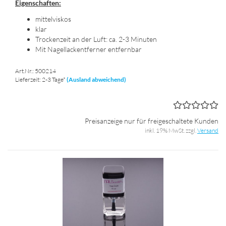
Ei­gen­schaf­ten:
mit­tel­vis­kos
klar
Tro­cken­zeit an der Luft: ca. 2-3 Mi­nu­ten
Mit Na­gel­lack­ent­fer­ner ent­fern­bar
Art.Nr.: 500214
Lieferzeit: 2-3 Tage*
(Ausland abweichend)
Preisanzeige nur für freigeschaltete Kunden
inkl. 19% MwSt. zzgl.
Versand