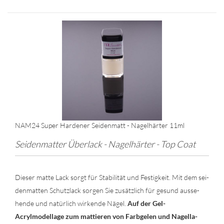
NAM24 Super Har­de­ner Sei­den­matt - Na­gel­här­ter 11ml
Sei­den­mat­ter Über­lack - Na­gel­här­ter - Top Coat
Die­ser matte Lack sorgt für Sta­bi­li­tät und Fes­tig­keit. Mit dem sei­
den­mat­ten Schutz­lack sor­gen Sie zu­sätz­lich für ge­sund aus­se­
hen­de und na­tür­lich wir­ken­de Nägel.
Auf der Gel-​
Acrylmodellage zum mat­tie­ren von Farb­ge­len und Na­gel­la­