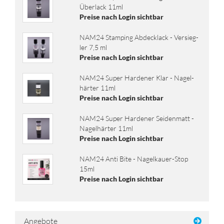
Über­lack 11ml
Preise nach Login sichtbar
NAM24 Stam­ping Ab­deck­lack - Ver­sieg­
ler 7,5 ml
Preise nach Login sichtbar
NAM24 Super Har­de­ner Klar - Na­gel­
här­ter 11ml
Preise nach Login sichtbar
NAM24 Super Har­de­ner Sei­den­matt -
Na­gel­här­ter 11ml
Preise nach Login sichtbar
NAM24 Anti Bite - Nagelkauer-​Stop
15ml
Preise nach Login sichtbar
Angebote