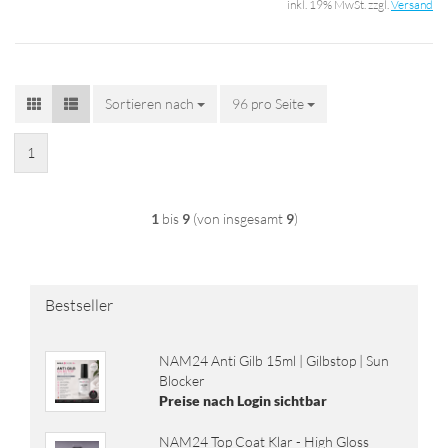
inkl. 19% MwSt. zzgl.
Versand
Sortieren nach
Sortieren nach
96 pro Seite
pro Seite
1
1
bis
9
(von insgesamt
9
)
Bestseller
NAM24 Anti Gilb 15ml | Gilb­stop | Sun
Blo­cker
Preise nach Login sichtbar
NAM24 Top Coat Klar - High Gloss