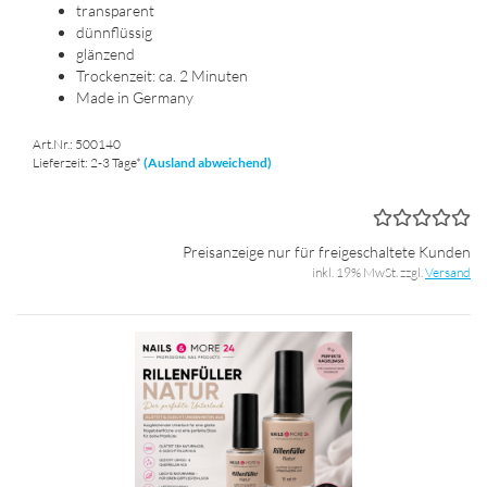
trans­pa­rent
dünn­flüs­sig
glän­zend
Tro­cken­zeit: ca. 2 Mi­nu­ten
Made in Ger­ma­ny
Art.Nr.: 500140
Lieferzeit: 2-3 Tage*
(Ausland abweichend)
Preisanzeige nur für freigeschaltete Kunden
inkl. 19% MwSt. zzgl.
Versand