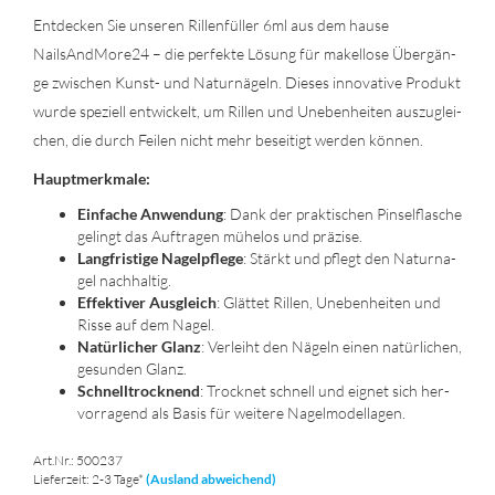
Ent­de­cken Sie un­se­ren Ril­len­fül­ler 6ml aus dem hause
NailsAndMore24 – die per­fek­te Lö­sung für ma­kel­lo­se Über­gän­
ge zwi­schen Kunst-​ und Na­tur­nä­geln. Die­ses in­no­va­ti­ve Pro­dukt
wurde spe­zi­ell ent­wi­ckelt, um Ril­len und Un­eben­hei­ten aus­zu­glei­
chen, die durch Fei­len nicht mehr be­sei­tigt wer­den kön­nen.
Haupt­merk­ma­le:
Ein­fa­che An­wen­dung
: Dank der prak­ti­schen Pin­sel­fla­sche
ge­lingt das Auf­tra­gen mü­he­los und prä­zi­se.
Lang­fris­ti­ge Na­gel­pfle­ge
: Stärkt und pflegt den Na­tur­na­
gel nach­hal­tig.
Ef­fek­ti­ver Aus­gleich
: Glät­tet Ril­len, Un­eben­hei­ten und
Risse auf dem Nagel.
Na­tür­li­cher Glanz
: Ver­leiht den Nä­geln einen na­tür­li­chen,
ge­sun­den Glanz.
Schnell­trock­nend
: Trock­net schnell und eig­net sich her­
vor­ra­gend als Basis für wei­te­re Na­gel­mo­del­la­gen.
Art.Nr.: 500237
Lieferzeit: 2-3 Tage*
(Ausland abweichend)