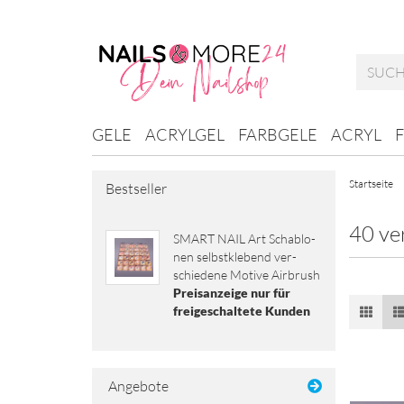
GELE
ACRYLGEL
FARBGELE
ACRYL
Startseite
Bestseller
40 ve
SMART NAIL Art Scha­blo­
nen selbst­kle­bend ver­
schie­de­ne Mo­ti­ve Air­brush
Preisanzeige nur für
freigeschaltete Kunden
Angebote