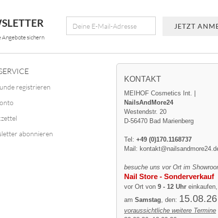
SLETTER
e Angebote sichern
SERVICE
KONTAKT
unde registrieren
MEIHOF Cosmetics Int. |
Konto
NailsAndMore24
Westendstr. 20
zettel
D-56470 Bad Marienberg
letter abonnieren
Tel:
+49 (0)170.1168737
Mail:
kontakt@nailsandmore24.d
besuche uns vor Ort im Showroo
Nail Store - Sonderverkauf
vor Ort von
9 - 12 Uhr
einkaufen,
15.08.26
am
Samstag
, den:
voraussichtliche weitere Termine