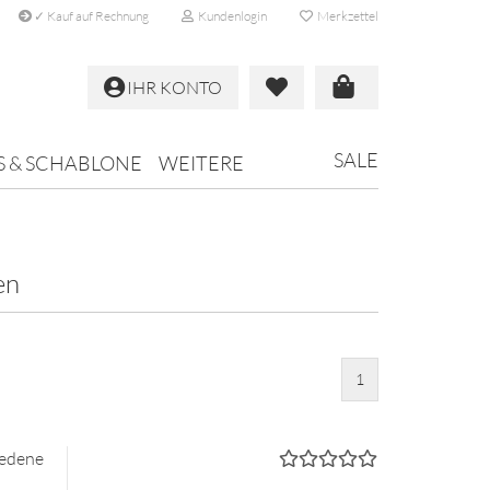
✓ Kauf auf Rechnung
Kundenlogin
Merkzettel
IHR KONTO
SALE
S & SCHABLONE
WEITERE
en
1
e­de­ne