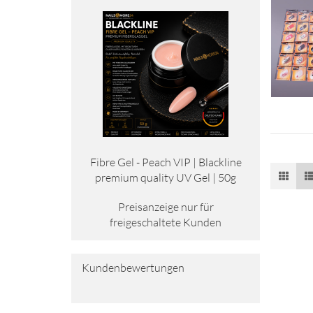
Fibre Gel - Peach VIP | Black­li­ne
pre­mi­um qua­li­ty UV Gel | 50g
Preisanzeige nur für
freigeschaltete Kunden
Kundenbewertungen