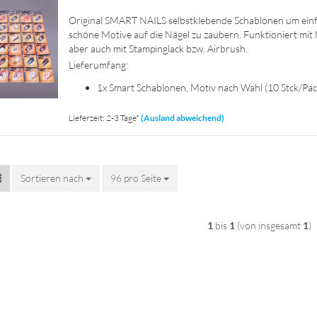
Ori­gi­nal SMART NAILS selbst­kle­ben­de Scha­blo­nen um ein­
schö­ne Mo­ti­ve auf die Nägel zu zau­bern. Funk­tio­niert mit 
aber auch mit Stam­ping­lack bzw. Air­brush.
Lie­fer­um­fang:
1x Smart Scha­blo­nen, Motiv nach Wahl (10 Stck/Pa­
Lieferzeit: 2-3 Tage*
(Ausland abweichend)
Sortieren nach
Sortieren nach
96 pro Seite
pro Seite
1
bis
1
(von insgesamt
1
)