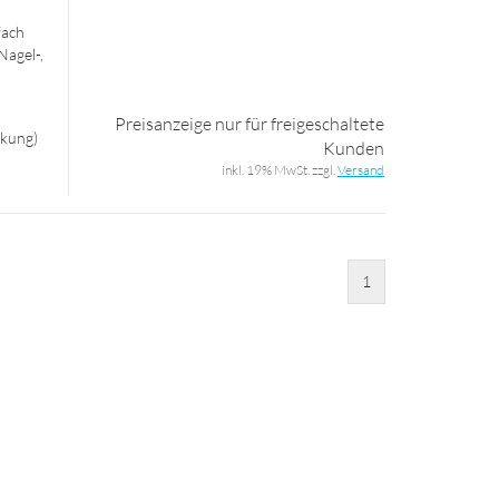
fach
Nagel-​,
Preisanzeige nur für freigeschaltete
ckung)
Kunden
inkl. 19% MwSt. zzgl.
Versand
1