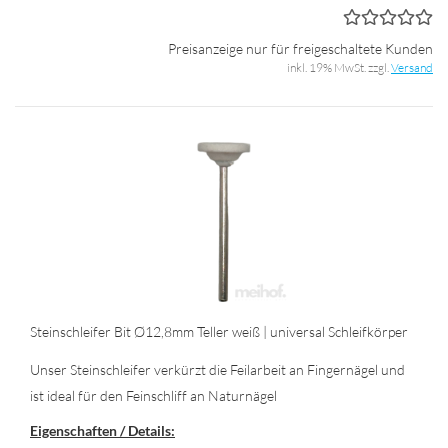
Preisanzeige nur für freigeschaltete Kunden
inkl. 19% MwSt. zzgl.
Versand
Stein­schlei­fer Bit Ø12,8mm Tel­ler weiß | uni­ver­sal Schleif­kör­per
Unser Stein­schlei­fer ver­kürzt die Feil­ar­beit an Fin­ger­nä­gel und
ist ideal für den Fein­schliff an Na­tur­nä­gel
Ei­gen­schaf­ten / De­tails: