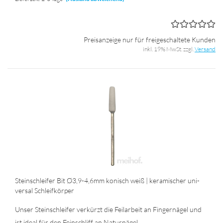
Preisanzeige nur für freigeschaltete Kunden
inkl. 19% MwSt. zzgl.
Versand
Stein­schlei­fer Bit Ø3,9-4,6mm ko­nisch weiß | ke­ra­mi­scher uni­
ver­sal Schleif­kör­per
Unser Stein­schlei­fer ver­kürzt die Feil­ar­beit an Fin­ger­nä­gel und
ist ideal für den Fein­schliff an Na­tur­nä­gel