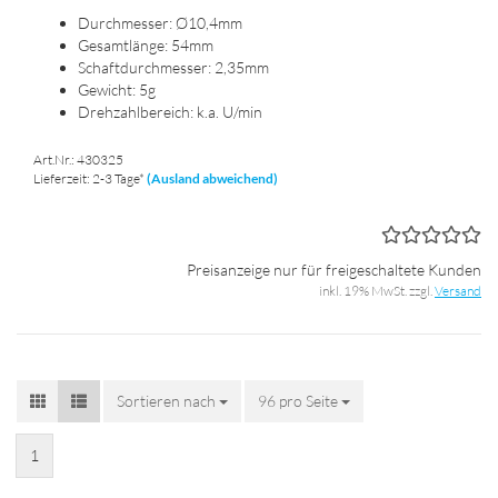
Durch­mes­ser: Ø10,4mm
Ge­samt­län­ge: 54mm
Schaft­durch­mes­ser: 2,35mm
Ge­wicht: 5g
Dreh­zahl­be­reich: k.a. U/min
Art.Nr.: 430325
Lieferzeit: 2-3 Tage*
(Ausland abweichend)
Preisanzeige nur für freigeschaltete Kunden
inkl. 19% MwSt. zzgl.
Versand
Sortieren nach
Sortieren nach
96 pro Seite
pro Seite
1