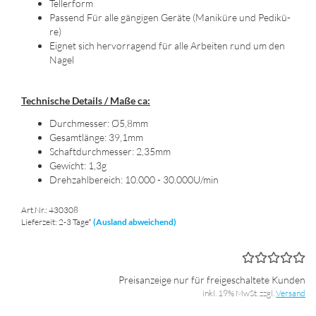
Tel­ler­form
Pas­send Für alle gän­gi­gen Ge­rä­te (Ma­ni­kü­re und Pe­di­kü­
re)
Eig­net sich her­vor­ra­gend für alle Ar­bei­ten rund um den
Nagel
Tech­ni­sche De­tails / Maße ca:
Durch­mes­ser: Ø5,8mm
Ge­samt­län­ge: 39,1mm
Schaft­durch­mes­ser: 2,35mm
Ge­wicht: 1,3g
Dreh­zahl­be­reich: 10.000 - 30.000U/min
Art.Nr.: 430308
Lieferzeit: 2-3 Tage*
(Ausland abweichend)
Preisanzeige nur für freigeschaltete Kunden
inkl. 19% MwSt. zzgl.
Versand