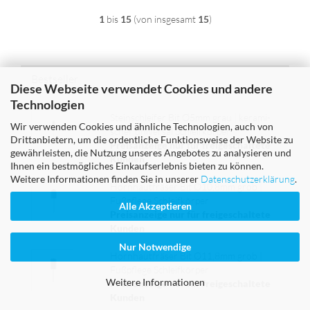
1
bis
15
(von insgesamt
15
)
Bestseller
Diese Webseite verwendet Cookies und andere
Technologien
Stein­schlei­fer Bit Ø5mm grau | ke­ra­mi­
Wir verwenden Cookies und ähnliche Technologien, auch von
scher uni­ver­sal Schleif­kör­per
Drittanbietern, um die ordentliche Funktionsweise der Website zu
Preisanzeige nur für freigeschaltete
gewährleisten, die Nutzung unseres Angebotes zu analysieren und
Kunden
Ihnen ein bestmögliches Einkaufserlebnis bieten zu können.
Weitere Informationen finden Sie in unserer
Datenschutzerklärung
.
Horn­haut­frä­ser Bit Ø10,8mm grob |
Fuß­pfle­ge Schleif­kör­per
Alle Akzeptieren
Preisanzeige nur für freigeschaltete
Kunden
Nur Notwendige
Horn­haut­frä­ser Bit Ø11,8mm grob |
Fuß­pfle­ge Schleif­kör­per
Weitere Informationen
Preisanzeige nur für freigeschaltete
Kunden