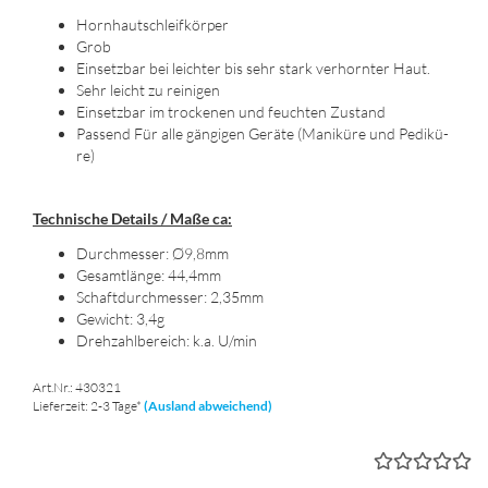
Horn­hautschleif­kör­per
Grob
Ein­setz­bar bei leich­ter bis sehr stark ver­horn­ter Haut.
Sehr leicht zu rei­ni­gen
Ein­setz­bar im tro­cke­nen und feuch­ten Zu­stand
Pas­send Für alle gän­gi­gen Ge­rä­te (Ma­ni­kü­re und Pe­di­kü­
re)
Tech­ni­sche De­tails / Maße ca:
Durch­mes­ser: Ø9,8mm
Ge­samt­län­ge: 44,4mm
Schaft­durch­mes­ser: 2,35mm
Ge­wicht: 3,4g
Dreh­zahl­be­reich: k.a. U/min
Art.Nr.: 430321
Lieferzeit: 2-3 Tage*
(Ausland abweichend)