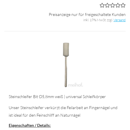
Preisanzeige nur für freigeschaltete Kunden
inkl. 19% MwSt. zzgl.
Versand
Stein­schlei­fer Bit Ø5,8mm weiß | uni­ver­sal Schleif­kör­per
Unser Stein­schlei­fer ver­kürzt die Feil­ar­beit an Fin­ger­nä­gel und
ist ideal für den Fein­schliff an Na­tur­nä­gel
Ei­gen­schaf­ten / De­tails: