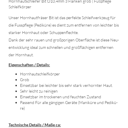
Horn­hautschlei­fer Bit Ø10,4mm 3 Flan­ken grob | Fuß­pfle­ge
Schleif­kör­per
Unser Horn­haut­frä­ser Bit ist das per­fek­te Schleif­werk­zeug für
die Fuss­pfle­ge (Pe­di­kü­re) es dient zum ent­fer­nen von leich­ter bis
star­ker Horn­haut oder Schup­pen­flech­te.
Dank der sehr rauen und groß­po­ri­gen Ober­flä­che ist diese Neu­
ent­wick­lung ideal zum schnel­len und groß­flä­chi­gen ent­fer­nen
der Horn­haut.
Ei­gen­schaf­ten / De­tails:
Horn­hautschleif­kör­per
Grob
Ein­setz­bar bei leich­ter bis sehr stark ver­horn­ter Haut.
Sehr leicht zu rei­ni­gen
Ein­setz­bar im tro­cke­nen und feuch­ten Zu­stand
Pas­send Für alle gän­gi­gen Ge­rä­te (Ma­ni­kü­re und Pe­di­kü­
re)
Tech­ni­sche De­tails / Maße ca: