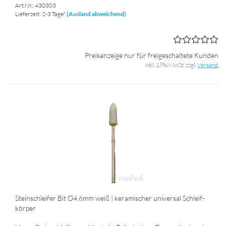
Art.Nr.: 430303
Lieferzeit: 2-3 Tage*
(Ausland abweichend)
Preisanzeige nur für freigeschaltete Kunden
inkl. 19% MwSt. zzgl.
Versand
Stein­schlei­fer Bit Ø4,6mm weiß | ke­ra­mi­scher uni­ver­sal Schleif­
kör­per