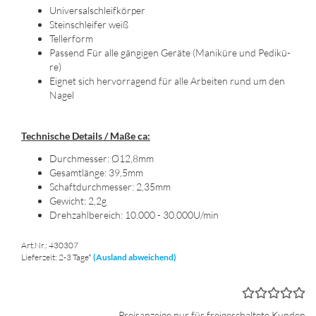
Uni­ver­sal­schleif­kör­per
Stein­schlei­fer weiß
Tel­ler­form
Pas­send Für alle gän­gi­gen Ge­rä­te (Ma­ni­kü­re und Pe­di­kü­
re)
Eig­net sich her­vor­ra­gend für alle Ar­bei­ten rund um den
Nagel
Tech­ni­sche De­tails / Maße ca:
Durch­mes­ser: Ø12,8mm
Ge­samt­län­ge: 39,5mm
Schaft­durch­mes­ser: 2,35mm
Ge­wicht: 2,2g
Dreh­zahl­be­reich: 10.000 - 30.000U/min
Art.Nr.: 430307
Lieferzeit: 2-3 Tage*
(Ausland abweichend)
Preisanzeige nur für freigeschaltete Kunden