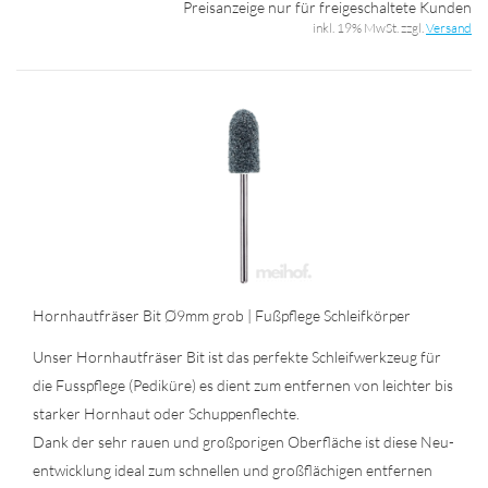
Preisanzeige nur für freigeschaltete Kunden
inkl. 19% MwSt. zzgl.
Versand
Horn­haut­frä­ser Bit Ø9mm grob | Fuß­pfle­ge Schleif­kör­per
Unser Horn­haut­frä­ser Bit ist das per­fek­te Schleif­werk­zeug für
die Fuss­pfle­ge (Pe­di­kü­re) es dient zum ent­fer­nen von leich­ter bis
star­ker Horn­haut oder Schup­pen­flech­te.
Dank der sehr rauen und groß­po­ri­gen Ober­flä­che ist diese Neu­
ent­wick­lung ideal zum schnel­len und groß­flä­chi­gen ent­fer­nen