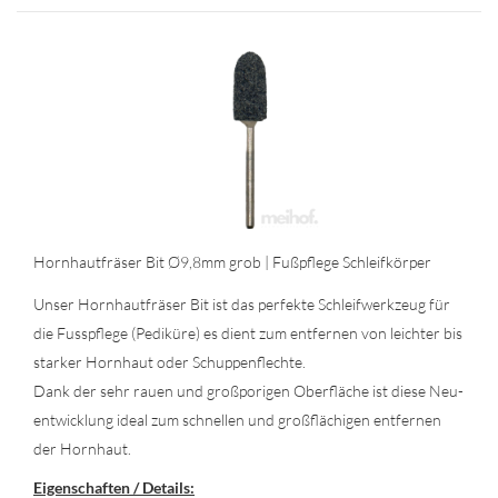
Horn­haut­frä­ser Bit Ø9,8mm grob | Fuß­pfle­ge Schleif­kör­per
Unser Horn­haut­frä­ser Bit ist das per­fek­te Schleif­werk­zeug für
die Fuss­pfle­ge (Pe­di­kü­re) es dient zum ent­fer­nen von leich­ter bis
star­ker Horn­haut oder Schup­pen­flech­te.
Dank der sehr rauen und groß­po­ri­gen Ober­flä­che ist diese Neu­
ent­wick­lung ideal zum schnel­len und groß­flä­chi­gen ent­fer­nen
der Horn­haut.
Ei­gen­schaf­ten / De­tails: