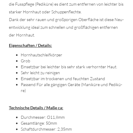
die Fuss­pfle­ge (Pe­di­kü­re) es dient zum ent­fer­nen von leich­ter bis
star­ker Horn­haut oder Schup­pen­flech­te.
Dank der sehr rauen und groß­po­ri­gen Ober­flä­che ist diese Neu­
ent­wick­lung ideal zum schnel­len und groß­flä­chi­gen ent­fer­nen
der Horn­haut.
Ei­gen­schaf­ten / De­tails:
Horn­hautschleif­kör­per
Grob
Ein­setz­bar bei leich­ter bis sehr stark ver­horn­ter Haut.
Sehr leicht zu rei­ni­gen
Ein­setz­bar im tro­cke­nen und feuch­ten Zu­stand
Pas­send Für alle gän­gi­gen Ge­rä­te (Ma­ni­kü­re und Pe­di­kü­
re)
Tech­ni­sche De­tails / Maße ca:
Durch­mes­ser: Ø11,8mm
Ge­samt­län­ge: 50mm
Schaft­durch­mes­ser: 2,35mm