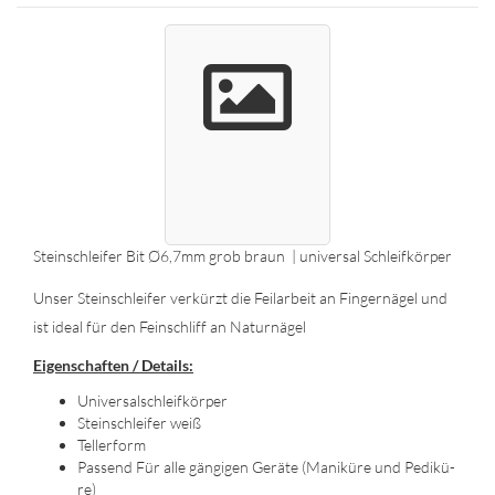
Stein­schlei­fer Bit Ø6,7mm grob braun | uni­ver­sal Schleif­kör­per
Unser Stein­schlei­fer ver­kürzt die Feil­ar­beit an Fin­ger­nä­gel und
ist ideal für den Fein­schliff an Na­tur­nä­gel
Ei­gen­schaf­ten / De­tails:
Uni­ver­sal­schleif­kör­per
Stein­schlei­fer weiß
Tel­ler­form
Pas­send Für alle gän­gi­gen Ge­rä­te (Ma­ni­kü­re und Pe­di­kü­
re)