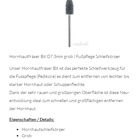
Horn­haut­frä­ser Bit Ø7,3mm grob | Fuß­pfle­ge Schleif­kör­per
Unser Horn­haut­frä­ser Bit ist das per­fek­te Schleif­werk­zeug für
die Fuss­pfle­ge (Pe­di­kü­re) es dient zum ent­fer­nen von leich­ter bis
star­ker Horn­haut oder Schup­pen­flech­te.
Dank der sehr rauen und groß­po­ri­gen Ober­flä­che ist diese Neu­
ent­wick­lung ideal zum schnel­len und groß­flä­chi­gen ent­fer­nen
der Horn­haut.
Ei­gen­schaf­ten / De­tails:
Horn­hautschleif­kör­per
Grob