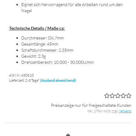
Eig­net sich her­vor­ra­gend für alle Ar­bei­ten rund um den
Nagel
Tech­ni­sche De­tails / Maße ca:
Durch­mes­ser: Ø6,7mm
Ge­samt­län­ge: 45mm
Schaft­durch­mes­ser: 2,35mm
Ge­wicht: 2,3g
Dreh­zahl­be­reich: 10.000 - 30.000U/min
Art.Nr.: 430310
Lieferzeit: 2-3 Tage*
(Ausland abweichend)
Preisanzeige nur für freigeschaltete Kunden
inkl. 19% MwSt. zzgl.
Versand