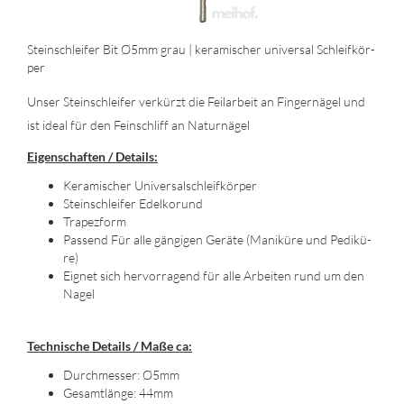
Stein­schlei­fer Bit Ø5mm grau | ke­ra­mi­scher uni­ver­sal Schleif­kör­
per
Unser Stein­schlei­fer ver­kürzt die Feil­ar­beit an Fin­ger­nä­gel und
ist ideal für den Fein­schliff an Na­tur­nä­gel
Ei­gen­schaf­ten / De­tails:
Ke­ra­mi­scher Uni­ver­sal­schleif­kör­per
Stein­schlei­fer Edel­kor­und
Tra­pez­form
Pas­send Für alle gän­gi­gen Ge­rä­te (Ma­ni­kü­re und Pe­di­kü­
re)
Eig­net sich her­vor­ra­gend für alle Ar­bei­ten rund um den
Nagel
Tech­ni­sche De­tails / Maße ca:
Durch­mes­ser: Ø5mm
Ge­samt­län­ge: 44mm