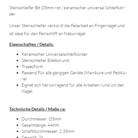
Stein­schlei­fer Bit Ø5mm rot | ke­ra­mi­scher uni­ver­sal Schleif­kör­
per
Unser Stein­schlei­fer ver­kürzt die Feil­ar­beit an Fin­ger­nä­gel und
ist ideal für den Fein­schliff an Na­tur­nä­gel
Ei­gen­schaf­ten / De­tails:
Ke­ra­mi­scher Uni­ver­sal­schleif­kör­per
Stein­schlei­fer Edel­kor­und
Tra­pez­form
Pas­send Für alle gän­gi­gen Ge­rä­te (Ma­ni­kü­re und Pe­di­kü­
re)
Eig­net sich her­vor­ra­gend für alle Ar­bei­ten rund um den
Nagel
Tech­ni­sche De­tails / Maße ca:
Durch­mes­ser: Ø5mm
Ge­samt­län­ge: 44mm
Schaft­durch­mes­ser: 2,35mm
Ge­wicht: 2g