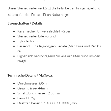
Unser Stein­schlei­fer ver­kürzt die Feil­ar­beit an Fin­ger­nä­gel und
ist ideal für den Fein­schliff an Na­tur­nä­gel
Ei­gen­schaf­ten / De­tails:
Ke­ra­mi­scher Uni­ver­sal­schleif­kör­per
Stein­schlei­fer Edel­kor­und
Zy­lin­der­form
Pas­send Für alle gän­gi­gen Ge­rä­te (Ma­ni­kü­re und Pe­di­kü­
re)
Eig­net sich her­vor­ra­gend für alle Ar­bei­ten rund um den
Nagel
Tech­ni­sche De­tails / Maße ca:
Durch­mes­ser: Ø5mm
Ge­samt­län­ge: 44mm
Schaft­durch­mes­ser: 2,35mm
Ge­wicht: 2g
Dreh­zahl­be­reich: 10.000 - 30.000U/min