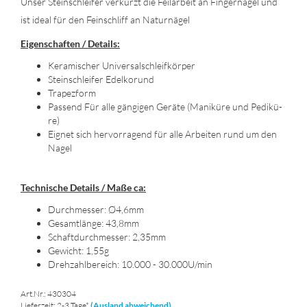
Unser Stein­schlei­fer ver­kürzt die Feil­ar­beit an Fin­ger­nä­gel und
ist ideal für den Fein­schliff an Na­tur­nä­gel
Ei­gen­schaf­ten / De­tails:
Ke­ra­mi­scher Uni­ver­sal­schleif­kör­per
Stein­schlei­fer Edel­kor­und
Tra­pez­form
Pas­send Für alle gän­gi­gen Ge­rä­te (Ma­ni­kü­re und Pe­di­kü­
re)
Eig­net sich her­vor­ra­gend für alle Ar­bei­ten rund um den
Nagel
Tech­ni­sche De­tails / Maße ca:
Durch­mes­ser: Ø4,6mm
Ge­samt­län­ge: 43,8mm
Schaft­durch­mes­ser: 2,35mm
Ge­wicht: 1,55g
Dreh­zahl­be­reich: 10.000 - 30.000U/min
Art.Nr.: 430304
Lieferzeit: 2-3 Tage*
(Ausland abweichend)