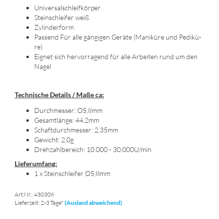
Uni­ver­sal­schleif­kör­per
Stein­schlei­fer weiß
Zy­lin­der­form
Pas­send Für alle gän­gi­gen Ge­rä­te (Ma­ni­kü­re und Pe­di­kü­
re)
Eig­net sich her­vor­ra­gend für alle Ar­bei­ten rund um den
Nagel
Tech­ni­sche De­tails / Maße ca:
Durch­mes­ser: Ø5,8mm
Ge­samt­län­ge: 44,2mm
Schaft­durch­mes­ser: 2,35mm
Ge­wicht: 2,0g
Dreh­zahl­be­reich: 10.000 - 30.000U/min
Lie­fer­um­fang:
1 x Stein­schlei­fer Ø5,8mm
Art.Nr.: 430306
Lieferzeit: 2-3 Tage*
(Ausland abweichend)