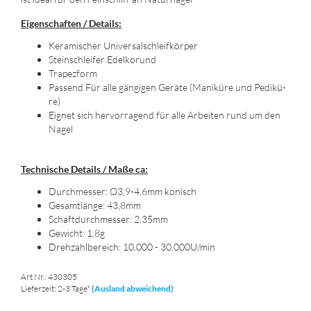
Ei­gen­schaf­ten / De­tails:
Ke­ra­mi­scher Uni­ver­sal­schleif­kör­per
Stein­schlei­fer Edel­kor­und
Tra­pez­form
Pas­send Für alle gän­gi­gen Ge­rä­te (Ma­ni­kü­re und Pe­di­kü­
re)
Eig­net sich her­vor­ra­gend für alle Ar­bei­ten rund um den
Nagel
Tech­ni­sche De­tails / Maße ca:
Durch­mes­ser: Ø3,9-4,6mm ko­nisch
Ge­samt­län­ge: 43,8mm
Schaft­durch­mes­ser: 2,35mm
Ge­wicht: 1,8g
Dreh­zahl­be­reich: 10.000 - 30.000U/min
Art.Nr.: 430305
Lieferzeit: 2-3 Tage*
(Ausland abweichend)