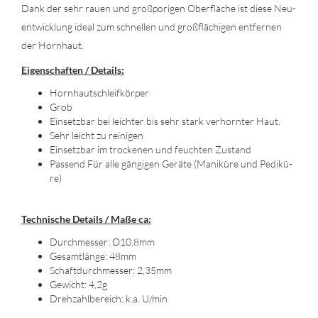
Dank der sehr rauen und groß­po­ri­gen Ober­flä­che ist diese Neu­
ent­wick­lung ideal zum schnel­len und groß­flä­chi­gen ent­fer­nen
der Horn­haut.
Ei­gen­schaf­ten / De­tails:
Horn­hautschleif­kör­per
Grob
Ein­setz­bar bei leich­ter bis sehr stark ver­horn­ter Haut.
Sehr leicht zu rei­ni­gen
Ein­setz­bar im tro­cke­nen und feuch­ten Zu­stand
Pas­send Für alle gän­gi­gen Ge­rä­te (Ma­ni­kü­re und Pe­di­kü­
re)
Tech­ni­sche De­tails / Maße ca:
Durch­mes­ser: Ø10,8mm
Ge­samt­län­ge: 48mm
Schaft­durch­mes­ser: 2,35mm
Ge­wicht: 4,2g
Dreh­zahl­be­reich: k.a. U/min