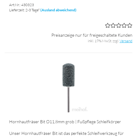
Art.Nr.: 430323
Lieferzeit: 2-3 Tage*
(Ausland abweichend)
Preisanzeige nur für freigeschaltete Kunden
inkl. 19% MwSt. zzgl.
Versand
Horn­haut­frä­ser Bit Ø11,8mm grob | Fuß­pfle­ge Schleif­kör­per
Unser Horn­haut­frä­ser Bit ist das per­fek­te Schleif­werk­zeug für