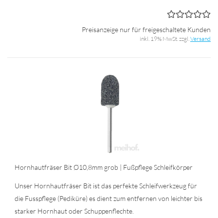
Preisanzeige nur für freigeschaltete Kunden
inkl. 19% MwSt. zzgl.
Versand
Horn­haut­frä­ser Bit Ø10,8mm grob | Fuß­pfle­ge Schleif­kör­per
Unser Horn­haut­frä­ser Bit ist das per­fek­te Schleif­werk­zeug für
die Fuss­pfle­ge (Pe­di­kü­re) es dient zum ent­fer­nen von leich­ter bis
star­ker Horn­haut oder Schup­pen­flech­te.