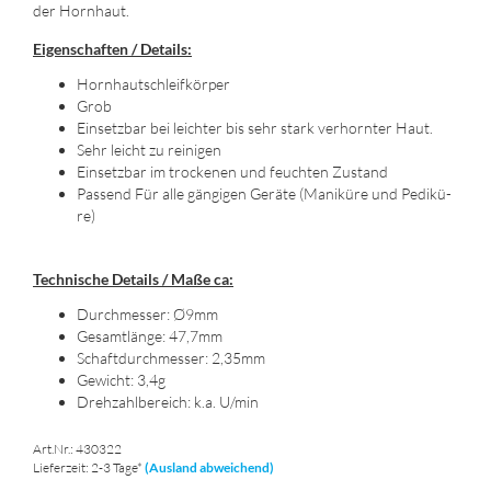
der Horn­haut.
Ei­gen­schaf­ten / De­tails:
Horn­hautschleif­kör­per
Grob
Ein­setz­bar bei leich­ter bis sehr stark ver­horn­ter Haut.
Sehr leicht zu rei­ni­gen
Ein­setz­bar im tro­cke­nen und feuch­ten Zu­stand
Pas­send Für alle gän­gi­gen Ge­rä­te (Ma­ni­kü­re und Pe­di­kü­
re)
Tech­ni­sche De­tails / Maße ca:
Durch­mes­ser: Ø9mm
Ge­samt­län­ge: 47,7mm
Schaft­durch­mes­ser: 2,35mm
Ge­wicht: 3,4g
Dreh­zahl­be­reich: k.a. U/min
Art.Nr.: 430322
Lieferzeit: 2-3 Tage*
(Ausland abweichend)