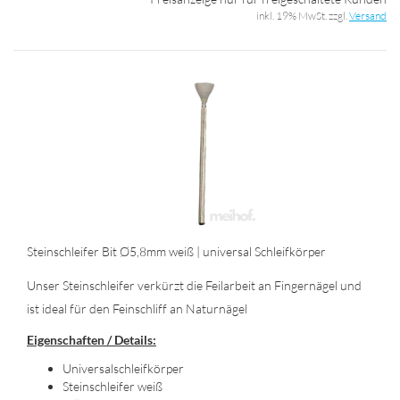
inkl. 19% MwSt. zzgl.
Versand
Stein­schlei­fer Bit Ø5,8mm weiß | uni­ver­sal Schleif­kör­per
Unser Stein­schlei­fer ver­kürzt die Feil­ar­beit an Fin­ger­nä­gel und
ist ideal für den Fein­schliff an Na­tur­nä­gel
Ei­gen­schaf­ten / De­tails:
Uni­ver­sal­schleif­kör­per
Stein­schlei­fer weiß