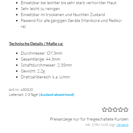
Ein­setz­bar bei leich­ter bis sehr stark ver­horn­ter Haut.
Sehr leicht zu rei­ni­gen
Ein­setz­bar im tro­cke­nen und feuch­ten Zu­stand
Pas­send Für alle gän­gi­gen Ge­rä­te (Ma­ni­kü­re und Pe­di­kü­
re)
Tech­ni­sche De­tails / Maße ca:
Durch­mes­ser: Ø7,3mm
Ge­samt­län­ge: 44,3mm
Schaft­durch­mes­ser: 2,35mm
Ge­wicht: 2,2g
Dreh­zahl­be­reich: k.a. U/min
Art.Nr.: 430320
Lieferzeit: 2-3 Tage*
(Ausland abweichend)
Preisanzeige nur für freigeschaltete Kunden
inkl. 19% MwSt. zzgl.
Versand