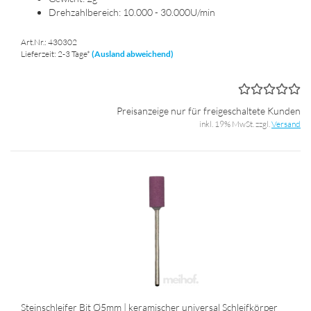
Dreh­zahl­be­reich: 10.000 - 30.000U/min
Art.Nr.: 430302
Lieferzeit: 2-3 Tage*
(Ausland abweichend)
Preisanzeige nur für freigeschaltete Kunden
inkl. 19% MwSt. zzgl.
Versand
Stein­schlei­fer Bit Ø5mm | ke­ra­mi­scher uni­ver­sal Schleif­kör­per