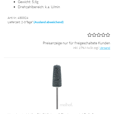
Ge­wicht: 5,8g
Dreh­zahl­be­reich: k.a. U/min
Art.Nr.: 430324
Lieferzeit: 2-3 Tage*
(Ausland abweichend)
Preisanzeige nur für freigeschaltete Kunden
inkl. 19% MwSt. zzgl.
Versand