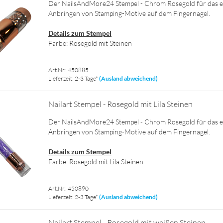
Der NailsAndMore24 Stem­pel - Chrom Ro­se­gold für das ei
An­brin­gen von Stamping-​Motive auf dem Fin­ger­na­gel.
De­tails zum Stem­pel
Farbe: Ro­se­gold mit Stei­nen
Art.Nr.: 450885
Lieferzeit: 2-3 Tage*
(Ausland abweichend)
Nai­l­art Stem­pel - Ro­se­gold mit Lila Stei­nen
Der NailsAndMore24 Stem­pel - Chrom Ro­se­gold für das ei
An­brin­gen von Stamping-​Motive auf dem Fin­ger­na­gel.
De­tails zum Stem­pel
Farbe: Ro­se­gold mit Lila Stei­nen
Art.Nr.: 450890
Lieferzeit: 2-3 Tage*
(Ausland abweichend)
Nai­l­art Stem­pel - Ro­se­gold mit wei­ßen Stei­nen