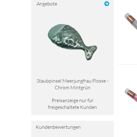
Angebote
Staub­pin­sel Meer­jung­frau Flos­se -
Chrom Mint­grün
Preisanzeige nur für
freigeschaltete Kunden
Kundenbewertungen