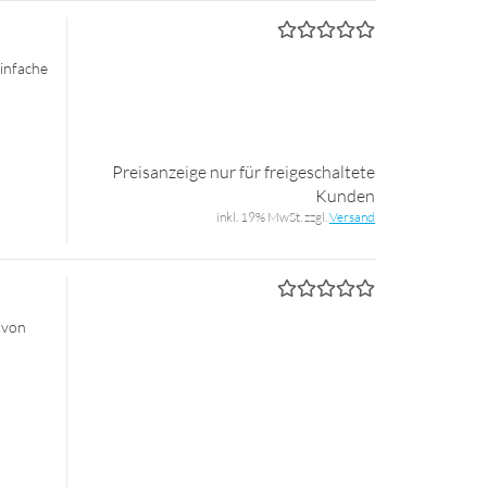
n­fa­che
Preisanzeige nur für freigeschaltete
Kunden
inkl. 19% MwSt. zzgl.
Versand
 von