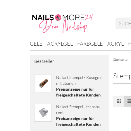
GELE
ACRYLGEL
FARBGELE
ACRYL
Startseite
Bestseller
Stemp
Nai­l­art Stem­pel - Ro­se­gold
mit Stei­nen
Preisanzeige nur für
freigeschaltete Kunden
Nai­l­art Stem­pel - trans­pa­
rent
Preisanzeige nur für
freigeschaltete Kunden