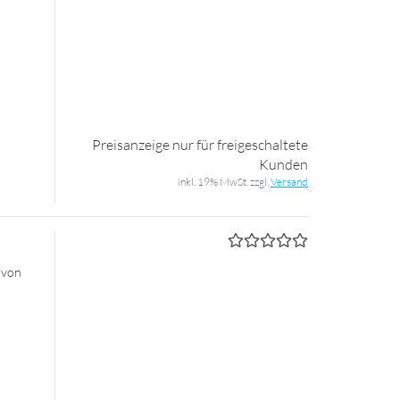
Preisanzeige nur für freigeschaltete
Kunden
inkl. 19% MwSt. zzgl.
Versand
 von