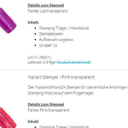
De­tails zum Stem­pel
Farbe: Lila/trans­pa­rent
In­halt:
Stam­ping Trä­ger / Hand­stück
Stem­pel­kis­sen
Auf­be­wah­rungs­box
Scra­per 1x
Art.Nr.: 450871
Lieferzeit: 2-3 Tage*
(Ausland abweichend)
Nai­l­art Stem­pel - Pink trans­pa­rent
Der NailsAndMore24 Stem­pel für das ein­fa­che An­brin­gen
Stamping-​Motive auf dem Fin­ger­na­gel.
De­tails zum Stem­pel
Farbe: Pink/trans­pa­rent
In­halt:
Stam­ping Trä­ger / Hand­stück