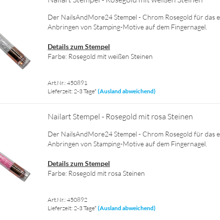
Der NailsAndMore24 Stem­pel - Chrom Ro­se­gold für das ei
An­brin­gen von Stamping-​Motive auf dem Fin­ger­na­gel.
De­tails zum Stem­pel
Farbe: Ro­se­gold mit wei­ßen Stei­nen
Art.Nr.: 450891
Lieferzeit: 2-3 Tage*
(Ausland abweichend)
Nai­l­art Stem­pel - Ro­se­gold mit rosa Stei­nen
Der NailsAndMore24 Stem­pel - Chrom Ro­se­gold für das ei
An­brin­gen von Stamping-​Motive auf dem Fin­ger­na­gel.
De­tails zum Stem­pel
Farbe: Ro­se­gold mit rosa Stei­nen
Art.Nr.: 450892
Lieferzeit: 2-3 Tage*
(Ausland abweichend)