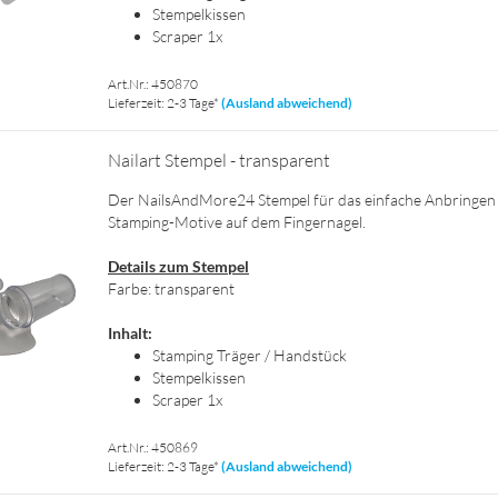
Stem­pel­kis­sen
Scra­per 1x
Art.Nr.: 450870
Lieferzeit: 2-3 Tage*
(Ausland abweichend)
Nai­l­art Stem­pel - trans­pa­rent
Der NailsAndMore24 Stem­pel für das ein­fa­che An­brin­gen
Stamping-​Motive auf dem Fin­ger­na­gel.
De­tails zum Stem­pel
Farbe: trans­pa­rent
In­halt:
Stam­ping Trä­ger / Hand­stück
Stem­pel­kis­sen
Scra­per 1x
Art.Nr.: 450869
Lieferzeit: 2-3 Tage*
(Ausland abweichend)