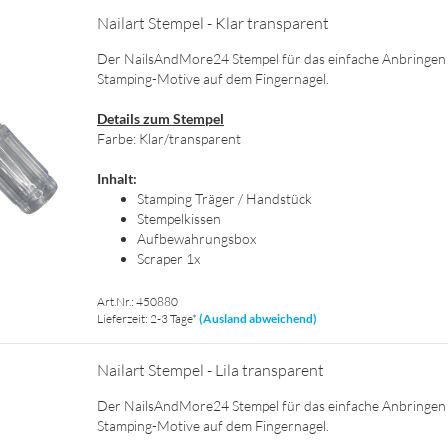
Nai­l­art Stem­pel - Klar trans­pa­rent
Der NailsAndMore24 Stem­pel für das ein­fa­che An­brin­gen
Stamping-​Motive auf dem Fin­ger­na­gel.
De­tails zum Stem­pel
Farbe: Klar/trans­pa­rent
In­halt:
Stam­ping Trä­ger / Hand­stück
Stem­pel­kis­sen
Auf­be­wah­rungs­box
Scra­per 1x
Art.Nr.: 450880
Lieferzeit: 2-3 Tage*
(Ausland abweichend)
Nai­l­art Stem­pel - Lila trans­pa­rent
Der NailsAndMore24 Stem­pel für das ein­fa­che An­brin­gen
Stamping-​Motive auf dem Fin­ger­na­gel.