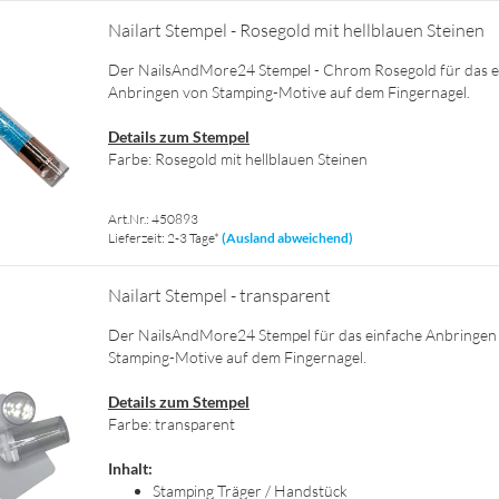
Nai­l­art Stem­pel - Ro­se­gold mit hell­blau­en Stei­nen
Der NailsAndMore24 Stem­pel - Chrom Ro­se­gold für das ei
An­brin­gen von Stamping-​Motive auf dem Fin­ger­na­gel.
De­tails zum Stem­pel
Farbe: Ro­se­gold mit hell­blau­en Stei­nen
Art.Nr.: 450893
Lieferzeit: 2-3 Tage*
(Ausland abweichend)
Nai­l­art Stem­pel - trans­pa­rent
Der NailsAndMore24 Stem­pel für das ein­fa­che An­brin­gen
Stamping-​Motive auf dem Fin­ger­na­gel.
De­tails zum Stem­pel
Farbe: trans­pa­rent
In­halt:
Stam­ping Trä­ger / Hand­stück