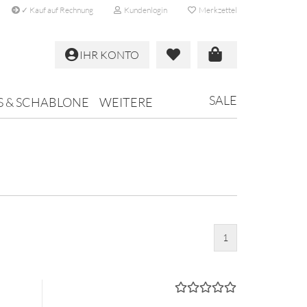
✓ Kauf auf Rechnung
Kundenlogin
Merkzettel
IHR KONTO
SALE
S & SCHABLONE
WEITERE
1