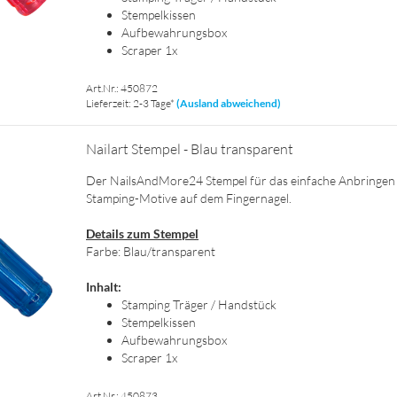
Stem­pel­kis­sen
Auf­be­wah­rungs­box
Scra­per 1x
Art.Nr.: 450872
Lieferzeit: 2-3 Tage*
(Ausland abweichend)
Nai­l­art Stem­pel - Blau trans­pa­rent
Der NailsAndMore24 Stem­pel für das ein­fa­che An­brin­gen
Stamping-​Motive auf dem Fin­ger­na­gel.
De­tails zum Stem­pel
Farbe: Blau/trans­pa­rent
In­halt:
Stam­ping Trä­ger / Hand­stück
Stem­pel­kis­sen
Auf­be­wah­rungs­box
Scra­per 1x
Art.Nr.: 450873