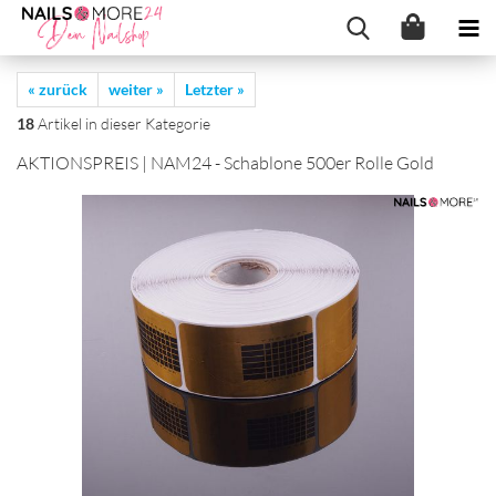
« zurück
weiter »
Letzter »
18
Artikel in dieser Kategorie
AK­TI­ONS­PREIS | NAM24 - Scha­blo­ne 500er Rolle Gold