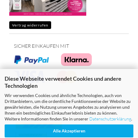
Vertrag widerrufen
SICHER EINKAUFEN MIT
Diese Webseite verwendet Cookies und andere
Technologien
Wir verwenden Cookies und ähnliche Technologien, auch von
Option: Kauf auf Rechnung, zahlen später 30 Tage über
Drittanbietern, um die ordentliche Funktionsweise der Website zu
unsere Zahlungsanbieter PayPal und Klarna möglich!
gewährleisten, die Nutzung unseres Angebotes zu analysieren und
WIR VERSENDEN MIT
Ihnen ein bestmögliches Einkaufserlebnis bieten zu können.
Weitere Informationen finden Sie in unserer
Datenschutzerklärung
.
Alle Akzeptieren