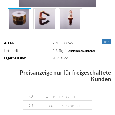
TOP
Art.Nr.:
ARB-500245
Lieferzeit:
2-3 Tage*
(Ausland abweichend)
Lagerbestand:
209
Stück
Preisanzeige nur für freigeschaltete
Kunden
AUF DEN MERKZETTEL
FRAGE ZUM PRODUKT