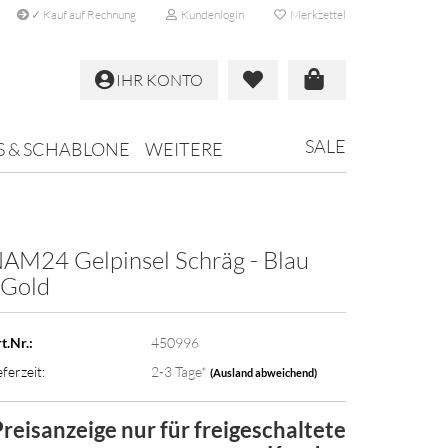
✓ Kauf auf Rechnung
Kundenlogin
Merkzettel
IHR KONTO
SALE
S & SCHABLONE
WEITERE
AM24 Gel­pin­sel Schräg - Blau
 Gold
t.Nr.:
450996
eferzeit:
2-3 Tage*
(Ausland abweichend)
reisanzeige nur für freigeschaltete