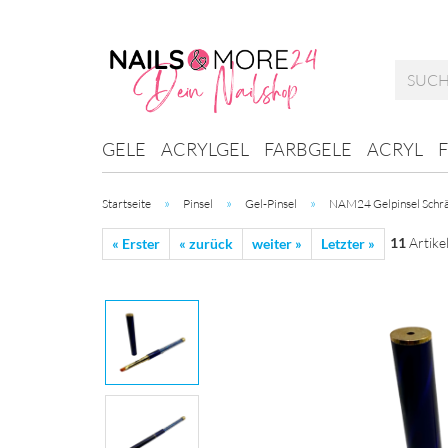
GELE
ACRYLGEL
FARBGELE
ACRYL
»
»
»
Startseite
Pinsel
Gel-Pinsel
NAM24 Gelpinsel Schräg
11
Artikel
« Erster
« zurück
weiter »
Letzter »