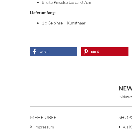
Breite Pinselspitze ca. 0,7cm
Lieferumfang:
1 x Gelpinsel - Kunsthaar
teilen
pin it
NEW
Exklusiv
MEHR ÜBER...
SHOP
Impressum
Als K