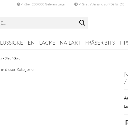
✓ über 200.000 Gele am Lager
✓ Gratis Versand ab 75€ für DE
Suche...
FLÜSSIGKEITEN
LACKE
NAILART
FRÄSER BITS
TIP
 - Blau / Gold
 in dieser Kategorie
N
/
Ar
Li
P