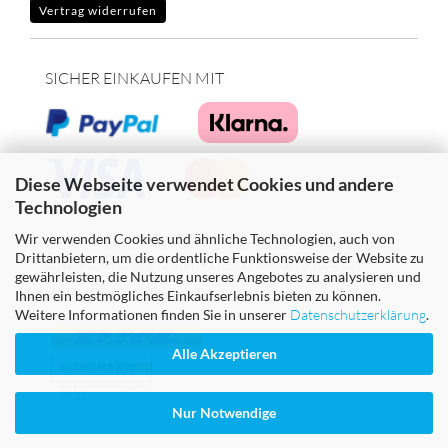
Vertrag widerrufen
SICHER EINKAUFEN MIT
Diese Webseite verwendet Cookies und andere
Technologien
Wir verwenden Cookies und ähnliche Technologien, auch von
Option: Kauf auf Rechnung, zahlen später 30 Tage über
Drittanbietern, um die ordentliche Funktionsweise der Website zu
unsere Zahlungsanbieter PayPal und Klarna möglich!
gewährleisten, die Nutzung unseres Angebotes zu analysieren und
WIR VERSENDEN MIT
Ihnen ein bestmögliches Einkaufserlebnis bieten zu können.
Weitere Informationen finden Sie in unserer
Datenschutzerklärung
.
Alle Akzeptieren
Nur Notwendige