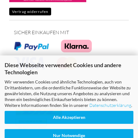
Vertrag widerrufen
SICHER EINKAUFEN MIT
Diese Webseite verwendet Cookies und andere
Technologien
Wir verwenden Cookies und ähnliche Technologien, auch von
Option: Kauf auf Rechnung, zahlen später 30 Tage über
Drittanbietern, um die ordentliche Funktionsweise der Website zu
unsere Zahlungsanbieter PayPal und Klarna möglich!
gewährleisten, die Nutzung unseres Angebotes zu analysieren und
WIR VERSENDEN MIT
Ihnen ein bestmögliches Einkaufserlebnis bieten zu können.
Weitere Informationen finden Sie in unserer
Datenschutzerklärung
.
Alle Akzeptieren
Nur Notwendige