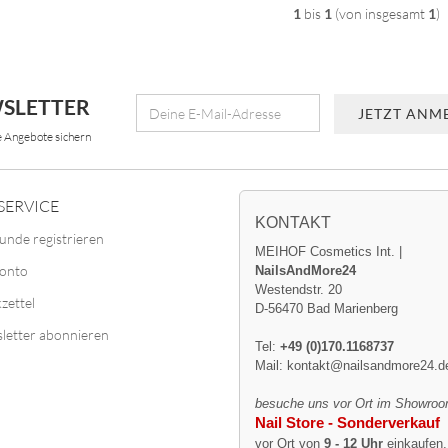
1
bis
1
(von insgesamt
1
)
SLETTER
e Angebote sichern
SERVICE
KONTAKT
unde registrieren
MEIHOF Cosmetics Int. |
Konto
NailsAndMore24
Westendstr. 20
zettel
D-56470 Bad Marienberg
letter abonnieren
Tel:
+49 (0)170.1168737
Mail:
kontakt@nailsandmore24.d
besuche uns vor Ort im Showroo
Nail Store - Sonderverkauf
vor Ort von
9 - 12 Uhr
einkaufen,