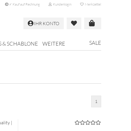
✓ Kauf auf Rechnung
Kundenlogin
Merkzettel
IHR KONTO
SALE
S & SCHABLONE
WEITERE
1
­li­ty |