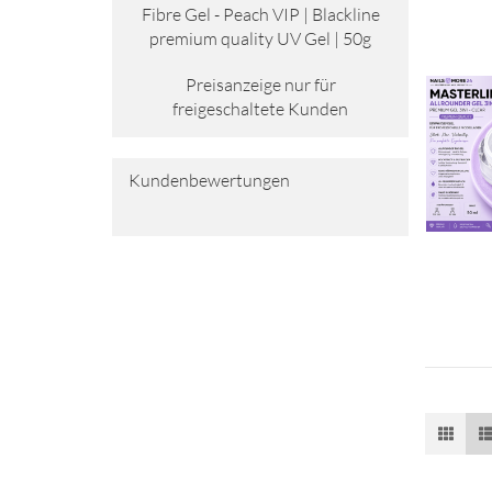
Fibre Gel - Peach VIP | Black­li­ne
pre­mi­um qua­li­ty UV Gel | 50g
Preisanzeige nur für
freigeschaltete Kunden
Kundenbewertungen