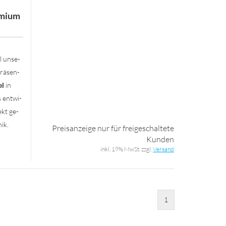
mi­um
l un­se­
prä­sen­
el
in
s ent­wi­
ekt ge­
nik.
Preisanzeige nur für freigeschaltete
Kunden
inkl. 19% MwSt. zzgl.
Versand
1