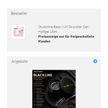
Bestseller
Stu­dio­li­ne Basic | UV Grun­dier Gel |
Haft­gel 15ml
Preisanzeige nur für freigeschaltete
Kunden
Angebote