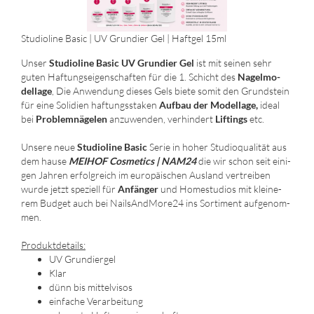
Stu­dio­li­ne Basic | UV Grun­dier Gel | Haft­gel 15ml
Unser
Stu­dio­li­ne Basic UV Grun­dier Gel
ist mit sei­nen sehr
guten Haf­tungs­ei­gen­schaf­ten für die 1. Schicht des
Na­gel­mo­
del­la­ge
, Die An­wen­dung die­ses Gels biete somit den Grund­stein
für eine So­li­di­en haf­tungs­sta­ken
Auf­bau der Mo­del­la­ge,
ideal
bei
Pro­blem­nä­ge­len
an­zu­wen­den, ver­hin­dert
Lif­t­ings
etc.
Un­se­re neue
Stu­dio­li­ne Basic
Serie in hoher Stu­di­o­qua­li­tät aus
dem hause
MEI­HOF Cos­me­tics | NAM24
die wir schon seit ei­ni­
gen Jah­ren er­folg­reich im eu­ro­päi­schen Aus­land ver­trei­ben
wurde jetzt spe­zi­ell für
An­fän­ger
und Ho­me­stu­di­os mit klei­ne­
rem Bud­get auch bei NailsAndMore24 ins Sor­ti­ment auf­ge­nom­
men.
Pro­dukt­de­tails:
UV Grun­dier­gel
Klar
dünn bis mit­tel­vi­sos
ein­fa­che Ver­ar­bei­tung