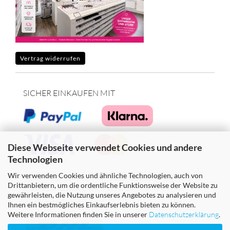
Vertrag widerrufen
SICHER EINKAUFEN MIT
Diese Webseite verwendet Cookies und andere
Technologien
Wir verwenden Cookies und ähnliche Technologien, auch von
Option: Kauf auf Rechnung, zahlen später 30 Tage über
Drittanbietern, um die ordentliche Funktionsweise der Website zu
unsere Zahlungsanbieter PayPal und Klarna möglich!
gewährleisten, die Nutzung unseres Angebotes zu analysieren und
WIR VERSENDEN MIT
Ihnen ein bestmögliches Einkaufserlebnis bieten zu können.
Weitere Informationen finden Sie in unserer
Datenschutzerklärung
.