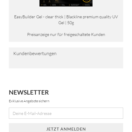
Ea­sy­Buil­der Gel - clear thick | Black­li­ne pre­mi­um qua­li­ty UV
Gel | 50g
Preisanzeige nur für freigeschaltete Kunden
Kundenbewertungen
NEWSLETTER
Exklusive Angebote sichern