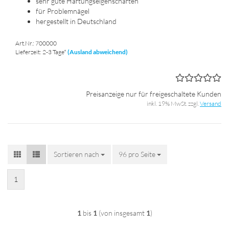
sehr gute Haf­tungs­ei­gen­schaf­ten
für Pro­blem­nä­gel
her­ge­stellt in Deutsch­land
Art.Nr.: 700000
Lieferzeit: 2-3 Tage*
(Ausland abweichend)
Preisanzeige nur für freigeschaltete Kunden
inkl. 19% MwSt. zzgl.
Versand
Sortieren nach
Sortieren nach
96 pro Seite
pro Seite
1
1
bis
1
(von insgesamt
1
)